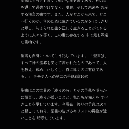
聖書はもっとも古くて確かな歴史書であり、神の目
を通して過去だけでなく、現在、そして未来を 啓示
する預言の書です。また、人がどこから来て、どこ
へ行くのか、何のために生きているのかを はっきり
と示し、与えられた生を正しく生きることができる
ように人々を導く、この世に存在する 中で最も深遠
な書物です。
聖書も自身についてこう記しています。 「聖書は、
すべて神の霊感を受けて書かれたものであって、人
を教え、戒め、正しくし、義に導くのに有益であ
る。」 テモテ人への第二の手紙3章16節
聖書はこの世界の「終りの時」とその予兆を明らか
に預言し、終りが近いことと、私たちが備えを すべ
きことを示しています。今現在、終りの予兆は次々
と起こっており、聖書の告げるキリストの再臨が近
いことを 暗示しています。